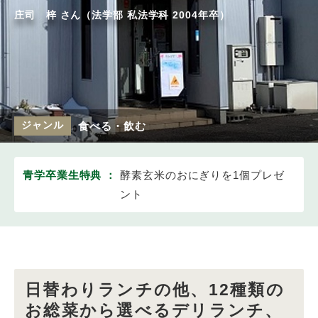
庄司 梓 さん（法学部 私法学科 2004年卒）
ジャンル
食べる・飲む
青学卒業生特典 ：
酵素玄米のおにぎりを1個プレゼ
ント
日替わりランチの他、12種類の
お総菜から選べるデリランチ、