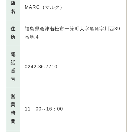
店
MARC（マルク）
名
住
福島県会津若松市一箕町大字亀賀字川西39
所
番地４
電
話
0242‐36‐7710
番
号
営
業
11：00～16：00
時
間