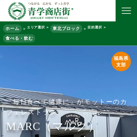
エリア選択
目的選択
ホーム
東北ブロック
食べる・飲む
福島県
支部
「毎日食べて健康に」がモットーのカ
フェレストラン
MARC（マルク）