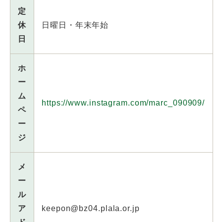
定
休
日曜日・年末年始
日
ホ
ー
ム
https://www.instagram.com/marc_090909/
ペ
ー
ジ
メ
ー
ル
ア
keepon@bz04.plala.or.jp