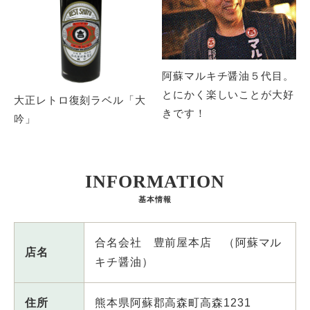
阿蘇マルキチ醤油５代目。
とにかく楽しいことが大好
大正レトロ復刻ラベル「大
きです！
吟」
INFORMATION
基本情報
合名会社 豊前屋本店 （阿蘇マル
店名
キチ醤油）
住所
熊本県阿蘇郡高森町高森1231