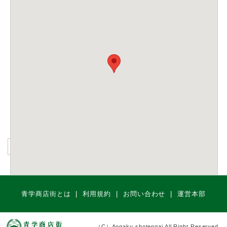
青学商店街とは
利用規約
お問い合わせ
運営本部
（C）Aogaku shotengai All Right Reserved.