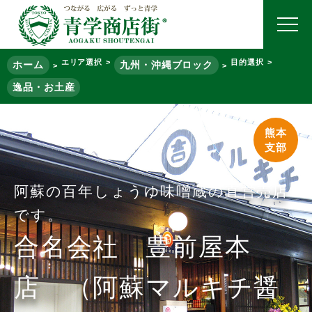
エリア選択
目的選択
ホーム
九州・沖縄ブロック
逸品・お土産
熊本
支部
阿蘇の百年しょうゆ味噌蔵の直営売店
です。
合名会社 豊前屋本
店 （阿蘇マルキチ醤