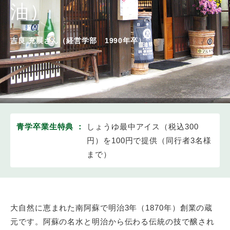
油）
吉良 充展さん（経営学部 1990年卒）
青学卒業生特典 ：
しょうゆ最中アイス（税込300
円）を100円で提供（同行者3名様
まで）
大自然に恵まれた南阿蘇で明治3年（1870年）創業の蔵
元です。阿蘇の名水と明治から伝わる伝統の技で醸され