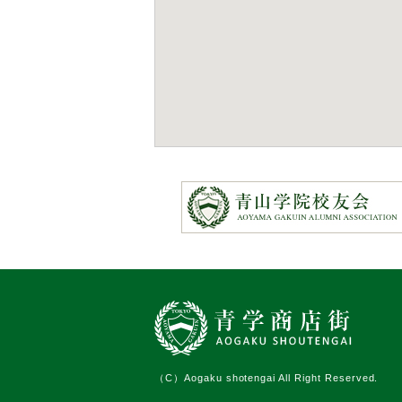
（C）Aogaku shotengai All Right Reserved.