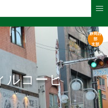
静岡西
部
支部
s（ウィルコーヒ