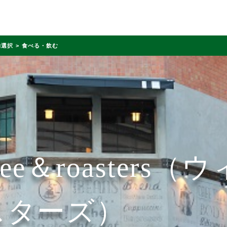
的選択
食べる・飲む
ffee＆roaster
スターズ）